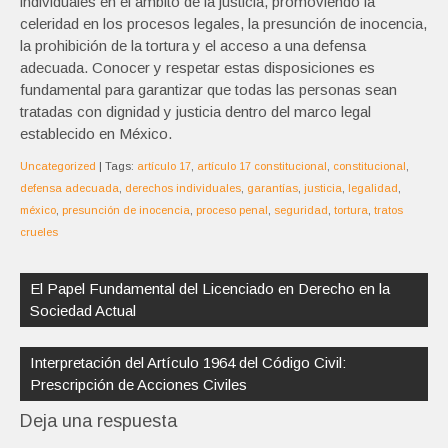
individuales en el ámbito de la justicia, promoviendo la
celeridad en los procesos legales, la presunción de inocencia,
la prohibición de la tortura y el acceso a una defensa
adecuada. Conocer y respetar estas disposiciones es
fundamental para garantizar que todas las personas sean
tratadas con dignidad y justicia dentro del marco legal
establecido en México.
Uncategorized
| Tags:
artículo 17
,
artículo 17 constitucional
,
constitucional
,
defensa adecuada
,
derechos individuales
,
garantías
,
justicia
,
legalidad
,
méxico
,
presunción de inocencia
,
proceso penal
,
seguridad
,
tortura
,
tratos
crueles
Navegación
de
El Papel Fundamental del Licenciado en Derecho en la
entradas
Sociedad Actual
Interpretación del Artículo 1964 del Código Civil:
Prescripción de Acciones Civiles
Deja una respuesta