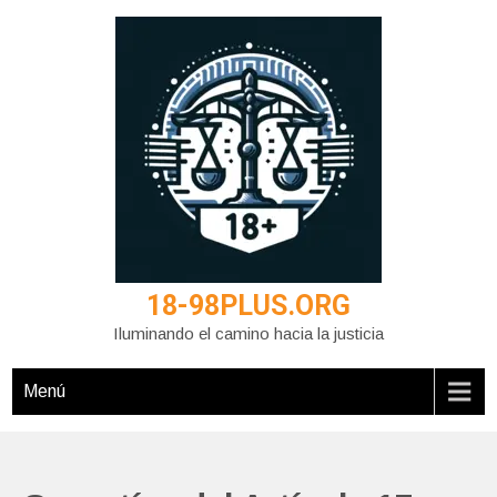
Saltar
al
contenido
18-98PLUS.ORG
Iluminando el camino hacia la justicia
Menú