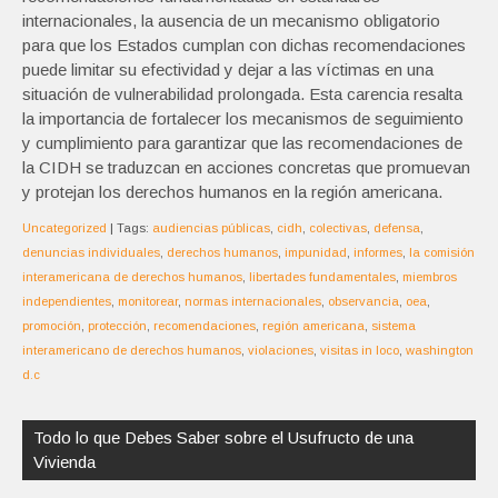
internacionales, la ausencia de un mecanismo obligatorio
para que los Estados cumplan con dichas recomendaciones
puede limitar su efectividad y dejar a las víctimas en una
situación de vulnerabilidad prolongada. Esta carencia resalta
la importancia de fortalecer los mecanismos de seguimiento
y cumplimiento para garantizar que las recomendaciones de
la CIDH se traduzcan en acciones concretas que promuevan
y protejan los derechos humanos en la región americana.
Uncategorized
| Tags:
audiencias públicas
,
cidh
,
colectivas
,
defensa
,
denuncias individuales
,
derechos humanos
,
impunidad
,
informes
,
la comisión
interamericana de derechos humanos
,
libertades fundamentales
,
miembros
independientes
,
monitorear
,
normas internacionales
,
observancia
,
oea
,
promoción
,
protección
,
recomendaciones
,
región americana
,
sistema
interamericano de derechos humanos
,
violaciones
,
visitas in loco
,
washington
d.c
Navegación
de
Todo lo que Debes Saber sobre el Usufructo de una
entradas
Vivienda