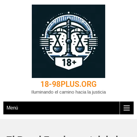
Saltar
al
contenido
18-98PLUS.ORG
Iluminando el camino hacia la justicia
Menú