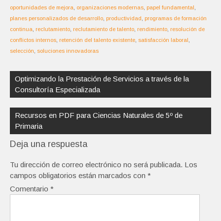
oportunidades de mejora
,
organizaciones modernas
,
papel fundamental
,
planes personalizados de desarrollo
,
productividad
,
programas de formación
continua
,
reclutamiento
,
reclutamiento de talento
,
rendimiento
,
resolución de
conflictos internos
,
retención del talento existente
,
satisfacción laboral
,
selección
,
soluciones innovadoras
Navegación
de
Optimizando la Prestación de Servicios a través de la
entradas
Consultoría Especializada
Recursos en PDF para Ciencias Naturales de 5º de
Primaria
Deja una respuesta
Tu dirección de correo electrónico no será publicada.
Los
campos obligatorios están marcados con
*
Comentario
*