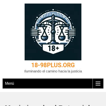
Saltar
al
contenido
18-98PLUS.ORG
Iluminando el camino hacia la justicia
Menú