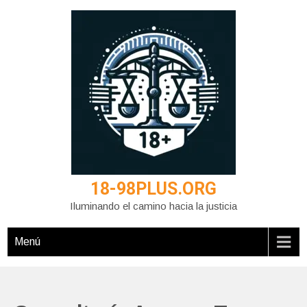
Saltar
al
contenido
18-98PLUS.ORG
Iluminando el camino hacia la justicia
Menú