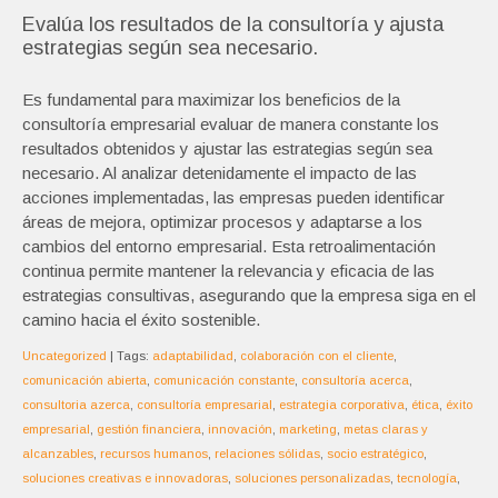
Evalúa los resultados de la consultoría y ajusta
estrategias según sea necesario.
Es fundamental para maximizar los beneficios de la
consultoría empresarial evaluar de manera constante los
resultados obtenidos y ajustar las estrategias según sea
necesario. Al analizar detenidamente el impacto de las
acciones implementadas, las empresas pueden identificar
áreas de mejora, optimizar procesos y adaptarse a los
cambios del entorno empresarial. Esta retroalimentación
continua permite mantener la relevancia y eficacia de las
estrategias consultivas, asegurando que la empresa siga en el
camino hacia el éxito sostenible.
Uncategorized
| Tags:
adaptabilidad
,
colaboración con el cliente
,
comunicación abierta
,
comunicación constante
,
consultoría acerca
,
consultoria azerca
,
consultoría empresarial
,
estrategia corporativa
,
ética
,
éxito
empresarial
,
gestión financiera
,
innovación
,
marketing
,
metas claras y
alcanzables
,
recursos humanos
,
relaciones sólidas
,
socio estratégico
,
soluciones creativas e innovadoras
,
soluciones personalizadas
,
tecnología
,