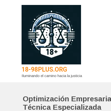
Saltar
al
contenido
18-98PLUS.ORG
Iluminando el camino hacia la justicia
Optimización Empresarial
Técnica Especializada