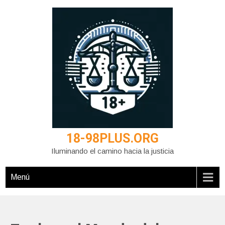
Saltar
al
contenido
18-98PLUS.ORG
Iluminando el camino hacia la justicia
Menú