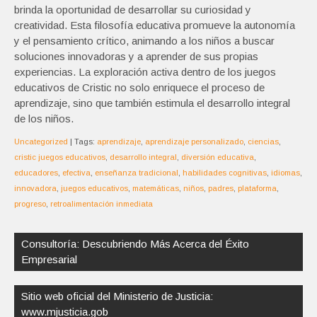
brinda la oportunidad de desarrollar su curiosidad y
creatividad. Esta filosofía educativa promueve la autonomía
y el pensamiento crítico, animando a los niños a buscar
soluciones innovadoras y a aprender de sus propias
experiencias. La exploración activa dentro de los juegos
educativos de Cristic no solo enriquece el proceso de
aprendizaje, sino que también estimula el desarrollo integral
de los niños.
Uncategorized
| Tags:
aprendizaje
,
aprendizaje personalizado
,
ciencias
,
cristic juegos educativos
,
desarrollo integral
,
diversión educativa
,
educadores
,
efectiva
,
enseñanza tradicional
,
habilidades cognitivas
,
idiomas
,
innovadora
,
juegos educativos
,
matemáticas
,
niños
,
padres
,
plataforma
,
progreso
,
retroalimentación inmediata
Navegación
de
Consultoría: Descubriendo Más Acerca del Éxito
entradas
Empresarial
Sitio web oficial del Ministerio de Justicia:
www.mjusticia.gob