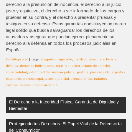
derecho a la presunción de inocencia, el derecho a un juicio
justo y equitativo, el derecho a ser informado de los cargos y
pruebas en su contra, y el derecho a presentar pruebas y
testigos en su defensa. Estas garantías constituyen un marco
legal sólido que busca salvaguardar los derechos de los
acusados y asegurar que puedan ejercer plenamente su
derecho a la defensa en todos los procesos judiciales en
España.
Uncategorized
| Tags:
abogado competente
,
constituciones
,
derecho a la
defensa
,
derechos individuales
,
equilibrar poder
,
estado de derecho
,
imparcialidad
,
integridad del sistema judicial
,
justicia
,
proceso judicial justo y
equitativo
,
proceso legal
,
sistema judicial
,
transparencia
,
tratados
internacionales
,
tribunal imparcial
Navegación
de
El Derecho a la Integridad Física: Garantía de Dignidad y
entradas
Bienestar
Protegiendo tus Derechos: El Papel Vital de la Defensoría
del Consumidor