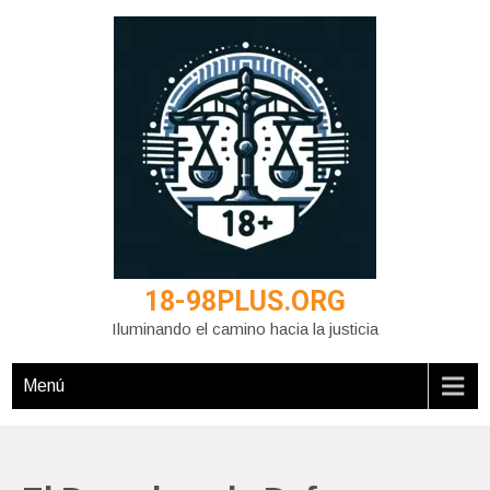
Saltar
al
contenido
18-98PLUS.ORG
Iluminando el camino hacia la justicia
Menú