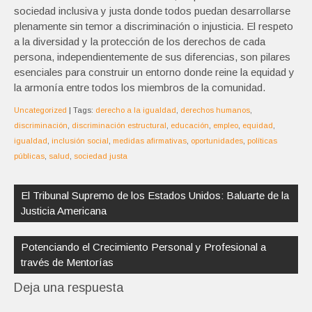
sociedad inclusiva y justa donde todos puedan desarrollarse
plenamente sin temor a discriminación o injusticia. El respeto
a la diversidad y la protección de los derechos de cada
persona, independientemente de sus diferencias, son pilares
esenciales para construir un entorno donde reine la equidad y
la armonía entre todos los miembros de la comunidad.
Uncategorized
| Tags:
derecho a la igualdad
,
derechos humanos
,
discriminación
,
discriminación estructural
,
educación
,
empleo
,
equidad
,
igualdad
,
inclusión social
,
medidas afirmativas
,
oportunidades
,
políticas
públicas
,
salud
,
sociedad justa
Navegación
de
El Tribunal Supremo de los Estados Unidos: Baluarte de la
entradas
Justicia Americana
Potenciando el Crecimiento Personal y Profesional a
través de Mentorías
Deja una respuesta