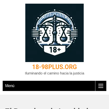
Saltar
al
contenido
18-98PLUS.ORG
Iluminando el camino hacia la justicia
Menú