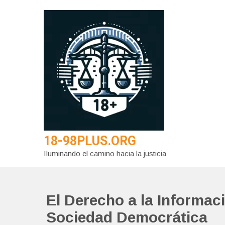
Saltar
al
contenido
18-98PLUS.ORG
Iluminando el camino hacia la justicia
El Derecho a la Informa
Sociedad Democrática