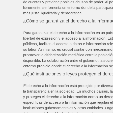
de cuentas y previene posibles abusos de poder. Al pe
libremente, se fomenta un entorno donde la participa
más justa, igualitaria y democrática.
¿Cómo se garantiza el derecho a la informa
Para garantizar el derecho a la información en un paí
libertad de expresión y el acceso a la información. Es
públicas, faciliten el acceso a datos e información rel
su labor. Asimismo, es crucial contar con mecanismos
promover la alfabetización mediática entre la poblaci
disponible. La colaboración entre el gobierno, la soci
entorno propicio donde el derecho a la información s
¿Qué instituciones o leyes protegen el dere
El derecho a la información está protegido por divers
la transparencia en la sociedad. En muchos países, l
y protegen el derecho a la información como un dere
específicas de acceso a la información que regulan el 
instituciones gubernamentales y otras entidades. Or