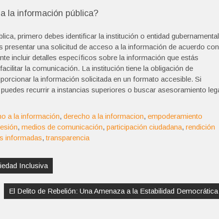
 la información pública?
lica, primero debes identificar la institución o entidad gubernamental
es presentar una solicitud de acceso a la información de acuerdo con
nte incluir detalles específicos sobre la información que estás
acilitar la comunicación. La institución tiene la obligación de
porcionar la información solicitada en un formato accesible. Si
puedes recurrir a instancias superiores o buscar asesoramiento leg
o a la información
,
derecho a la informacion
,
empoderamiento
resión
,
medios de comunicación
,
participación ciudadana
,
rendición
s informadas
,
transparencia
iedad Inclusiva
El Delito de Rebelión: Una Amenaza a la Estabilidad Democrática