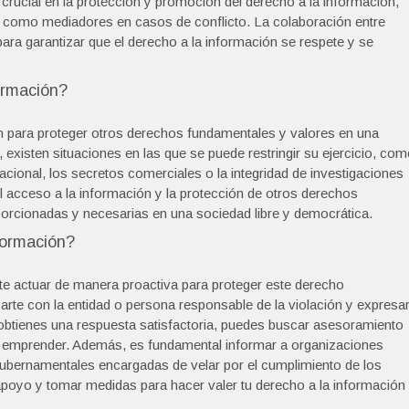
rucial en la protección y promoción del derecho a la información,
o como mediadores en casos de conflicto. La colaboración entre
 para garantizar que el derecho a la información se respete y se
formación?
en para proteger otros derechos fundamentales y valores en una
 existen situaciones en las que se puede restringir su ejercicio, co
nacional, los secretos comerciales o la integridad de investigaciones
el acceso a la información y la protección de otros derechos
porcionadas y necesarias en una sociedad libre y democrática.
formación?
nte actuar de manera proactiva para proteger este derecho
arte con la entidad o persona responsable de la violación y expresa
obtienes una respuesta satisfactoria, puedes buscar asesoramiento
es emprender. Además, es fundamental informar a organizaciones
bernamentales encargadas de velar por el cumplimiento de los
oyo y tomar medidas para hacer valer tu derecho a la información