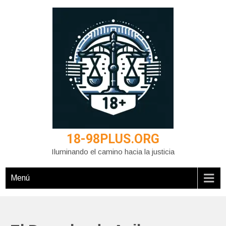
Saltar
al
contenido
18-98PLUS.ORG
Iluminando el camino hacia la justicia
Menú