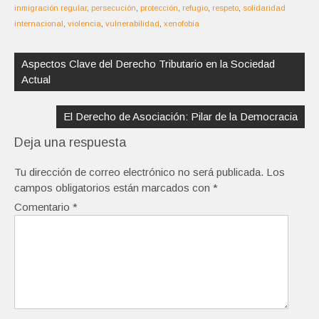
inmigración regular
,
persecución
,
protección
,
refugio
,
respeto
,
solidaridad
internacional
,
violencia
,
vulnerabilidad
,
xenofobia
Navegación
de
Aspectos Clave del Derecho Tributario en la Sociedad
entradas
Actual
El Derecho de Asociación: Pilar de la Democracia
Deja una respuesta
Tu dirección de correo electrónico no será publicada.
Los
campos obligatorios están marcados con
*
Comentario
*