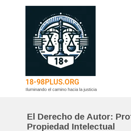
Saltar
al
contenido
18-98PLUS.ORG
Iluminando el camino hacia la justicia
El Derecho de Autor: Prot
Propiedad Intelectual