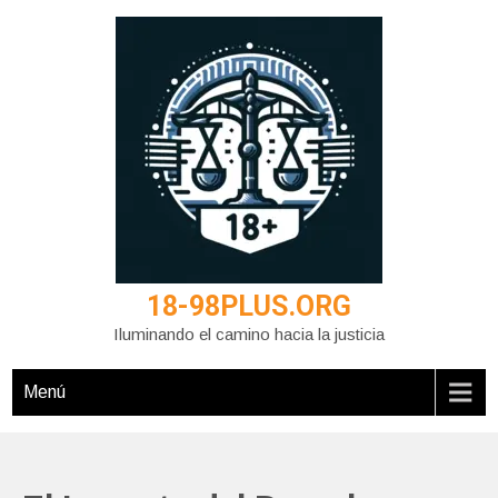
Saltar
al
contenido
18-98PLUS.ORG
Iluminando el camino hacia la justicia
Menú