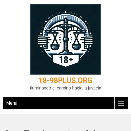
Saltar
al
contenido
18-98PLUS.ORG
Iluminando el camino hacia la justicia
Menú