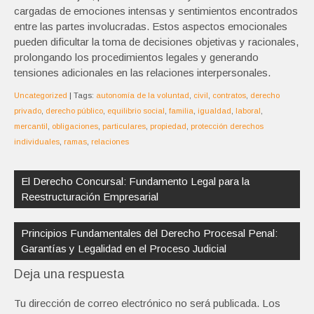
cargadas de emociones intensas y sentimientos encontrados
entre las partes involucradas. Estos aspectos emocionales
pueden dificultar la toma de decisiones objetivas y racionales,
prolongando los procedimientos legales y generando
tensiones adicionales en las relaciones interpersonales.
Uncategorized
| Tags:
autonomía de la voluntad
,
civil
,
contratos
,
derecho
privado
,
derecho público
,
equilibrio social
,
familia
,
igualdad
,
laboral
,
mercantil
,
obligaciones
,
particulares
,
propiedad
,
protección derechos
individuales
,
ramas
,
relaciones
Navegación
de
El Derecho Concursal: Fundamento Legal para la
entradas
Reestructuración Empresarial
Principios Fundamentales del Derecho Procesal Penal:
Garantías y Legalidad en el Proceso Judicial
Deja una respuesta
Tu dirección de correo electrónico no será publicada.
Los