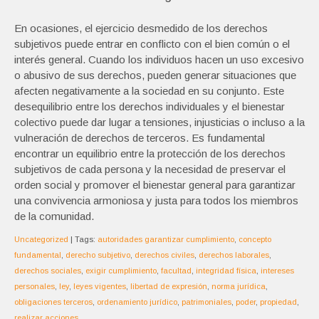
En ocasiones, el ejercicio desmedido de los derechos
subjetivos puede entrar en conflicto con el bien común o el
interés general. Cuando los individuos hacen un uso excesivo
o abusivo de sus derechos, pueden generar situaciones que
afecten negativamente a la sociedad en su conjunto. Este
desequilibrio entre los derechos individuales y el bienestar
colectivo puede dar lugar a tensiones, injusticias o incluso a la
vulneración de derechos de terceros. Es fundamental
encontrar un equilibrio entre la protección de los derechos
subjetivos de cada persona y la necesidad de preservar el
orden social y promover el bienestar general para garantizar
una convivencia armoniosa y justa para todos los miembros
de la comunidad.
Uncategorized
| Tags:
autoridades garantizar cumplimiento
,
concepto
fundamental
,
derecho subjetivo
,
derechos civiles
,
derechos laborales
,
derechos sociales
,
exigir cumplimiento
,
facultad
,
integridad física
,
intereses
personales
,
ley
,
leyes vigentes
,
libertad de expresión
,
norma jurídica
,
obligaciones terceros
,
ordenamiento jurídico
,
patrimoniales
,
poder
,
propiedad
,
realizar acciones