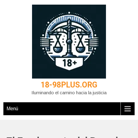
Saltar
al
contenido
18-98PLUS.ORG
Iluminando el camino hacia la justicia
Menú