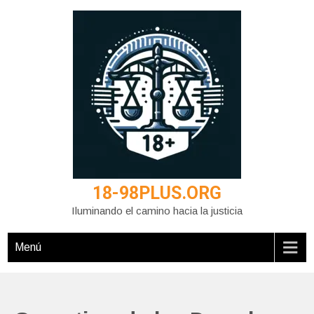
Saltar
al
contenido
18-98PLUS.ORG
Iluminando el camino hacia la justicia
Menú