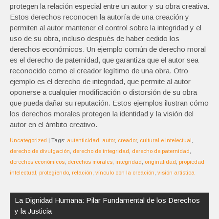
protegen la relación especial entre un autor y su obra creativa.
Estos derechos reconocen la autoría de una creación y
permiten al autor mantener el control sobre la integridad y el
uso de su obra, incluso después de haber cedido los
derechos económicos. Un ejemplo común de derecho moral
es el derecho de paternidad, que garantiza que el autor sea
reconocido como el creador legítimo de una obra. Otro
ejemplo es el derecho de integridad, que permite al autor
oponerse a cualquier modificación o distorsión de su obra
que pueda dañar su reputación. Estos ejemplos ilustran cómo
los derechos morales protegen la identidad y la visión del
autor en el ámbito creativo.
Uncategorized
| Tags:
autenticidad
,
autor
,
creador
,
cultural e intelectual
,
derecho de divulgación
,
derecho de integridad
,
derecho de paternidad
,
derechos económicos
,
derechos morales
,
integridad
,
originalidad
,
propiedad
intelectual
,
protegiendo
,
relación
,
vínculo con la creación
,
visión artística
Navegación
de
La Dignidad Humana: Pilar Fundamental de los Derechos
entradas
y la Justicia