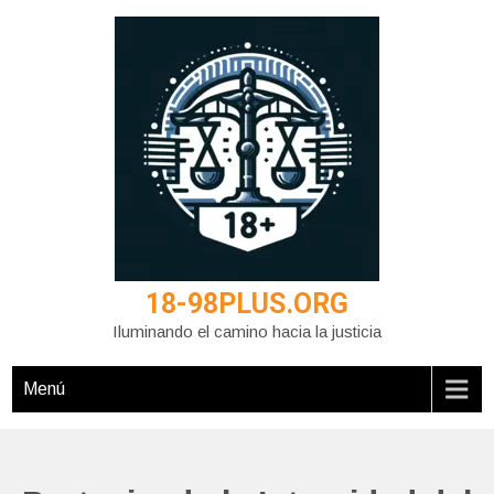
Saltar
al
contenido
18-98PLUS.ORG
Iluminando el camino hacia la justicia
Menú