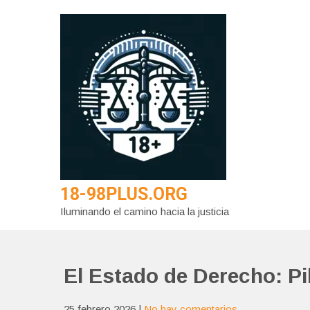
Saltar
al
contenido
18-98PLUS.ORG
Iluminando el camino hacia la justicia
El Estado de Derecho: Pi
25 febrero 2026
|
No hay comentarios