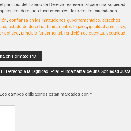
el principio del Estado de Derecho es esencial para una sociedad
 respeten los derechos fundamentales de todos los ciudadanos.
ción
,
confianza en las instituciones gubernamentales
,
derechos
idad
,
estado de derecho
,
fundamentos legales
,
igualdad ante la ley
,
r político
,
principio fundamental
,
rendición de cuentas
,
seguridad
llana en Formato PDF
El Derecho a la Dignidad: Pilar Fundamental de una Sociedad Justa
Los campos obligatorios están marcados con
*