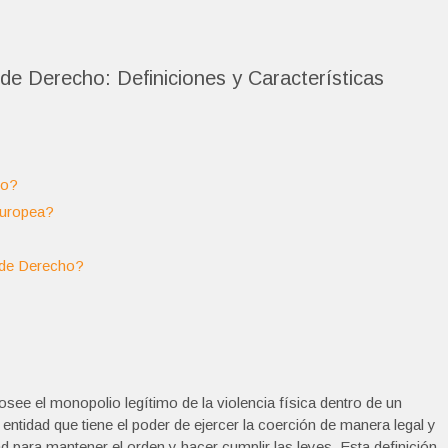
e Derecho: Definiciones y Características
ho?
Europea?
 de Derecho?
see el monopolio legítimo de la violencia física dentro de un
entidad que tiene el poder de ejercer la coerción de manera legal y
ad para mantener el orden y hacer cumplir las leyes. Esta definición