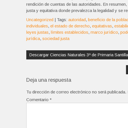
rendición de cuentas de las autoridades. En resumen, 
justa y equitativa donde prevalezca la legalidad y se
Uncategorized
| Tags:
autoridad
,
beneficio de la pobla
individuales
,
el estado de derecho
,
equitativas
,
estabil
leyes justas
,
límites establecidos
,
marco jurídico
,
pode
jurídica
,
sociedad justa
Navegación
de
Descargar Ciencias Naturales 3º de Primaria Santi
entradas
Deja una respuesta
Tu dirección de correo electrónico no será publicada.
Comentario
*