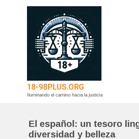
Saltar
al
contenido
18-98PLUS.ORG
Iluminando el camino hacia la justicia
El español: un tesoro ling
diversidad y belleza