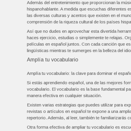
Además del entretenimiento que proporcionan la músic
hispanohablante. A medida que escuchas diferentes es
las diversas culturas y acentos que existen en el mun
comprensión de la riqueza cultural de los países hisp
Así que no dudes en aprovechar esta divertida herra
haces ejercicio, estudias o simplemente te relajas. O
películas en español juntos. Con cada canción que es
lingüísticas mientras te sumerges en la belleza del id
Amplía tu vocabulario
Amplía tu vocabulario: la clave para dominar el españ
Si estás aprendiendo español, una de las mejores for
vocabulario. El vocabulario es la base fundamental par
manera efectiva en cualquier situación.
Existen varias estrategias que puedes utilizar para exp
revistas o artículos en español te expone a una ampl
repertorio. Además, al leer, también te familiarizarás c
Otra forma efectiva de ampliar tu vocabulario es escu