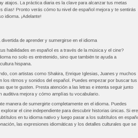
y atajos. La práctica diaria es la clave para alcanzar tus metas
los días! Pronto verás cómo tu nivel de español mejora y te sentirás
 idioma. ¡Adelante!
divertida de aprender y sumergirse en el idioma
s habilidades en español es a través de la música y el cine?
dioma no solo es entretenido, sino que también te ayuda a
 cultura hispana.
ndo, con artistas como Shakira, Enrique Iglesias, Juanes y muchos
n los ritmos y sonidos del español. Puedes empezar por buscar tus
 que te gusten. Presta atención a las letras e intenta seguir junto
 auditiva mejora y cómo amplías tu vocabulario.
lente manera de sumergirte completamente en el idioma. Puedes
xplorar el cine independiente para descubrir historias únicas. Si er
btítulos en tu idioma nativo y luego pasar a los subtítulos en españ
tonación, las expresiones idiomáticas y los detalles culturales que se