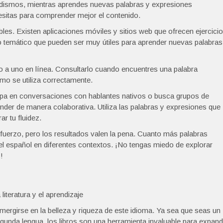
modismos, mientras aprendes nuevas palabras y expresiones
esitas para comprender mejor el contenido.
les. Existen aplicaciones móviles y sitios web que ofrecen ejercici
rio temático que pueden ser muy útiles para aprender nuevas palabras
so a uno en línea. Consultarlo cuando encuentres una palabra
ómo se utiliza correctamente.
cipa en conversaciones con hablantes nativos o busca grupos de
der de manera colaborativa. Utiliza las palabras y expresiones que
r tu fluidez.
sfuerzo, pero los resultados valen la pena. Cuanto más palabras
l español en diferentes contextos. ¡No tengas miedo de explorar
!
literatura y el aprendizaje
ergirse en la belleza y riqueza de este idioma. Ya sea que seas un
unda lengua, los libros son una herramienta invaluable para expand