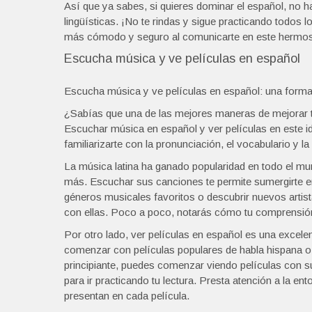
Así que ya sabes, si quieres dominar el español, no ha
lingüísticas. ¡No te rindas y sigue practicando todos 
más cómodo y seguro al comunicarte en este hermoso
Escucha música y ve películas en español
Escucha música y ve películas en español: una forma 
¿Sabías que una de las mejores maneras de mejorar tu
Escuchar música en español y ver películas en este i
familiarizarte con la pronunciación, el vocabulario y la
La música latina ha ganado popularidad en todo el mu
más. Escuchar sus canciones te permite sumergirte e
géneros musicales favoritos o descubrir nuevos artistas
con ellas. Poco a poco, notarás cómo tu comprensión
Por otro lado, ver películas en español es una exce
comenzar con películas populares de habla hispana o e
principiante, puedes comenzar viendo películas con su
para ir practicando tu lectura. Presta atención a la en
presentan en cada película.