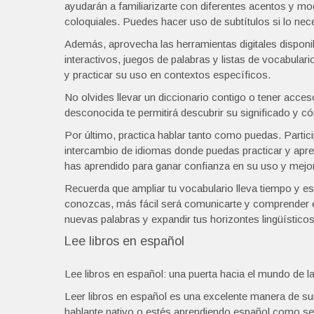
ayudarán a familiarizarte con diferentes acentos y 
coloquiales. Puedes hacer uso de subtítulos si lo nec
Además, aprovecha las herramientas digitales disponib
interactivos, juegos de palabras y listas de vocabula
y practicar su uso en contextos específicos.
No olvides llevar un diccionario contigo o tener acce
desconocida te permitirá descubrir su significado y c
Por último, practica hablar tanto como puedas. Parti
intercambio de idiomas donde puedas practicar y apren
has aprendido para ganar confianza en su uso y mejora
Recuerda que ampliar tu vocabulario lleva tiempo y e
conozcas, más fácil será comunicarte y comprender e
nuevas palabras y expandir tus horizontes lingüísticos
Lee libros en español
Lee libros en español: una puerta hacia el mundo de la 
Leer libros en español es una excelente manera de sum
hablante nativo o estés aprendiendo español como seg