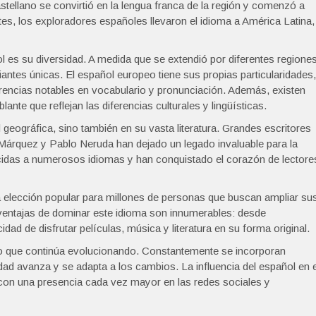
stellano se convirtió en la lengua franca de la región y comenzó a
tes, los exploradores españoles llevaron el idioma a América Latina,
l es su diversidad. A medida que se extendió por diferentes regione
iantes únicas. El español europeo tiene sus propias particularidades,
erencias notables en vocabulario y pronunciación. Además, existen
nte que reflejan las diferencias culturales y lingüísticas.
 geográfica, sino también en su vasta literatura. Grandes escritores
árquez y Pablo Neruda han dejado un legado invaluable para la
ucidas a numerosos idiomas y han conquistado el corazón de lectore
 elección popular para millones de personas que buscan ampliar su
 ventajas de dominar este idioma son innumerables: desde
dad de disfrutar películas, música y literatura en su forma original.
co que continúa evolucionando. Constantemente se incorporan
ad avanza y se adapta a los cambios. La influencia del español en e
, con una presencia cada vez mayor en las redes sociales y