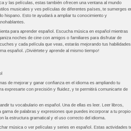
a y las películas, estas también ofrecen una ventana al mundo
tilos musicales y ves películas de diferentes países, te sumerges e
do hispano. Esto te ayudará a ampliar tu conocimiento y
anohablantes.
mienta para aprender español. Escucha música en español mientras
rganiza noches de cine con amigos o familiares para disfrutar de
cuches y cada película que veas, estarás mejorando tus habilidades
ioma español. ¡Diviértete y aprende al mismo tiempo!
ol
mas de mejorar y ganar confianza en el idioma es ampliando tu
a expresarte con precisión y fluidez, y te permitirá comunicarte de
andir tu vocabulario en español. Una de ellas es leer. Leer libros,
ia gama de palabras y expresiones que puedes incorporar a tu propio
on la estructura gramatical y el uso correcto del idioma.
char música o ver películas y series en español. Estas actividades t