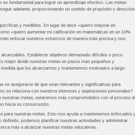
s es fundamental para lograr un aprendizaje efectivo. Las metas
eguir adelante, proporcionando un sentido de propósito y dirección
pecíficas y medibles. En lugar de decir «quiero mejorar en
como «quiero aumentar mi calificación en matemáticas en un 10%
ermite enfocar nuestros esfuerzos de manera más precisa y nos
 alcanzables. Establecer objetivos demasiado difíciles o poco
 Es mejor dividir nuestras metas en pasos más pequeños y
s a medida que los alcanzamos y mantenernos motivados a largo
s es asegurarse de que sean relevantes y significativas para
 se relaciona con nuestros intereses y aspiraciones personales?
s de nuestras metas, estaremos más comprometidos con el proceso d
no hacia su consecución.
mite para nuestras metas. Esto nos ayuda a mantenernos enfocados 
po definido, podemos planificar nuestras actividades y administrar
cerca más a alcanzar nuestras metas educativas.