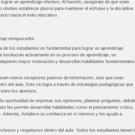
lograr un aprendizaje efectivo. Al hacerlo, asegúrate de que sean
No olvides establecer plazos para mantener el enfoque y la disciplina.
cto hacia el éxito educativo.
izaje enriquecedor
va de los estudiantes es fundamental para lograr un aprendizaje
se involucran activamente en su proceso de aprendizaje, se
adquieren mayor motivación y desarrollan habilidades fundamentales
no sean meros receptores pasivos de información, sino que sean
ntro del aula. Esto se logra a través de estrategias pedagógicas que
 entre los alumnos.
la oportunidad de expresar sus opiniones, plantear preguntas, debati
to les permite desarrollar habilidades como el pensamiento crítico,
s. Además, fortalece su confianza en sí mismos y les ayuda a
clusivo y respetuoso dentro del aula. Todos los estudiantes tienen l