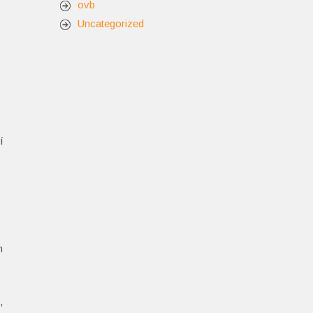
ovb
Uncategorized
í
n
,