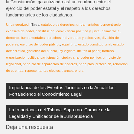
la Constitución, garantizando así un equilibrio entre el
ejercicio del poder estatal y el respeto a los derechos
fundamentales de los ciudadanos.
Uncategorized
| Tags:
catálogo de derechos fundamentales
,
concentración
excesiva de poder
,
constitución
,
convivencia pacífica y justa
,
democracia
,
derechos fundamentales
,
derechos individuales y colectivos
,
división de
poderes
,
ejercicio del poder público
,
equilibrio
,
estado constitucional
,
estado
democrático
,
gobierno del pueblo
,
ley vigente
,
límites al poder
,
normas
,
organización política
,
participación ciudadana
,
poder político
,
principio de
legalidad
,
principio de separación de poderes
,
principios
,
protección
,
rendición
de cuentas
,
representantes electos
,
transparencia
Navegación
de
Importancia de los Eventos Jurídicos en la Actualidad:
entradas
Fortaleciendo el Conocimiento Legal
La Importancia del Tribunal Supremo: Garante de la
Legalidad y Unificador de la Jurisprudencia
Deja una respuesta