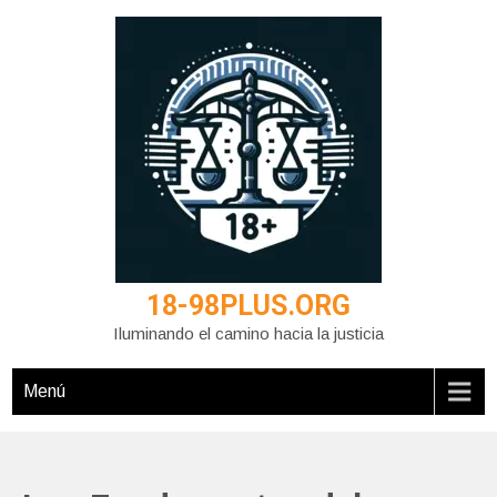
Saltar
al
contenido
18-98PLUS.ORG
Iluminando el camino hacia la justicia
Menú