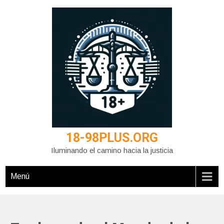
Saltar
al
contenido
18-98PLUS.ORG
Iluminando el camino hacia la justicia
Menú