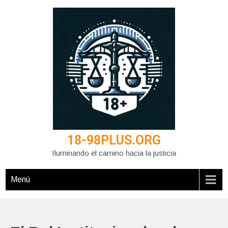
Saltar
al
contenido
18-98PLUS.ORG
Iluminando el camino hacia la justicia
Menú