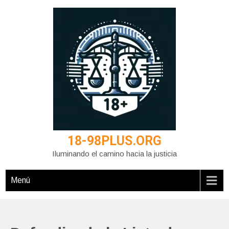
Saltar
al
contenido
18-98PLUS.ORG
Iluminando el camino hacia la justicia
Menú