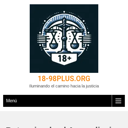
Saltar
al
contenido
18-98PLUS.ORG
Iluminando el camino hacia la justicia
Menú