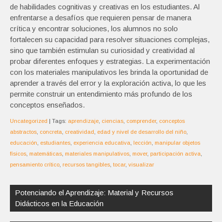
de habilidades cognitivas y creativas en los estudiantes. Al
enfrentarse a desafíos que requieren pensar de manera
crítica y encontrar soluciones, los alumnos no solo
fortalecen su capacidad para resolver situaciones complejas,
sino que también estimulan su curiosidad y creatividad al
probar diferentes enfoques y estrategias. La experimentación
con los materiales manipulativos les brinda la oportunidad de
aprender a través del error y la exploración activa, lo que les
permite construir un entendimiento más profundo de los
conceptos enseñados.
Uncategorized
| Tags:
aprendizaje
,
ciencias
,
comprender
,
conceptos
abstractos
,
concreta
,
creatividad
,
edad y nivel de desarrollo del niño
,
educación
,
estudiantes
,
experiencia educativa
,
lección
,
manipular objetos
físicos
,
matemáticas
,
materiales manipulativos
,
mover
,
participación activa
,
pensamiento crítico
,
recursos tangibles
,
tocar
,
visualizar
Navegación
de
Potenciando el Aprendizaje: Material y Recursos
entradas
Didácticos en la Educación