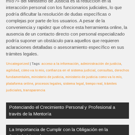
mío?» del Ministerio de Justicia es la reducción en la
interacción personal con los funcionarios judiciales, lo que
podría dificultar la resolución de dudas específicas o
complejas por parte de los usuarios. A pesar de la
conveniencia y rapidez que ofrece esta herramienta online, la
ausencia de un contacto directo con personal especializado
podría suponer un obstáculo para aquellos que requieren
aclaraciones detalladas o asesoramiento específico en sus
trámites legales.
Uncategorized
| Tags:
acceso a la información
,
administración de justicia
,
agilidad
,
cómo va lo mío
,
confianza en el sistema judicial
,
consultas
,
derechos
fundamentales
,
ministerio de justicia
,
ministerio de justicia como va lo mío
,
plataforma online
,
procesos legales
,
sistema legal
,
tiempo real
,
trámites
judiciales
,
transparencia
Navegación
de
Potenciando el Crecimiento Personal y Profesional a
entradas
través de la Mentoría
La Importancia de Cumplir con la Obligación en la