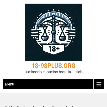
Saltar
al
contenido
18-98PLUS.ORG
Iluminando el camino hacia la justicia
Menú