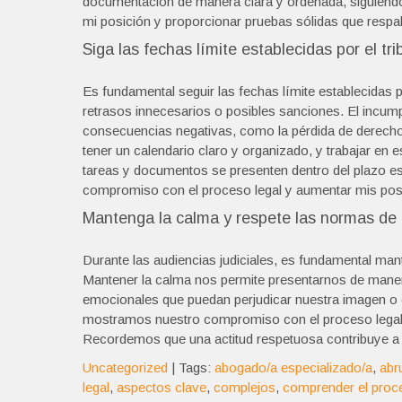
documentación de manera clara y ordenada, siguiendo l
mi posición y proporcionar pruebas sólidas que respa
Siga las fechas límite establecidas por el tr
Es fundamental seguir las fechas límite establecidas po
retrasos innecesarios o posibles sanciones. El incump
consecuencias negativas, como la pérdida de derechos
tener un calendario claro y organizado, y trabajar en
tareas y documentos se presenten dentro del plazo est
compromiso con el proceso legal y aumentar mis posib
Mantenga la calma y respete las normas de c
Durante las audiencias judiciales, es fundamental man
Mantener la calma nos permite presentarnos de manera
emocionales que puedan perjudicar nuestra imagen o c
mostramos nuestro compromiso con el proceso legal
Recordemos que una actitud respetuosa contribuye a cr
Uncategorized
| Tags:
abogado/a especializado/a
,
abr
legal
,
aspectos clave
,
complejos
,
comprender el proc