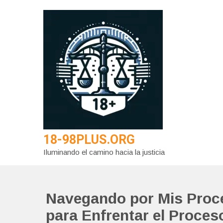
Saltar
al
contenido
18-98PLUS.ORG
Iluminando el camino hacia la justicia
Navegando por Mis Proce
para Enfrentar el Proces