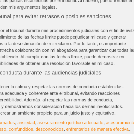
as pautas establecidas por el tribunal. Al hacerlo, puedo fortalecer
lden mis argumentos legales.
ibunal para evitar retrasos o posibles sanciones.
r el tribunal durante mis procedimientos judiciales con el fin de evit
limiento de las fechas límite puede perjudicar mi caso y generar
 o la desestimación de mi reclamo. Por lo tanto, es importante
 estrecha colaboración con mi abogado/a para garantizar que todas la
ablecido. Al cumplir con las fechas límite, puedo demostrar mi
ilidades de obtener una resolución favorable en mi caso.
onducta durante las audiencias judiciales.
tener la calma y respetar las normas de conducta establecidas.
 adecuada y coherente ante el tribunal, evitando reacciones
redibilidad. Además, al respetar las normas de conducta,
 y demostramos consideración hacia los demás involucrados.
ear un ambiente propicio para un juicio justo y equitativo.
umados
,
ansiedad
,
asesoramiento jurídico adecuado
,
asesoramient
eso
,
confundidos
,
desconocidos
,
enfrentarlos de manera efectiva
,