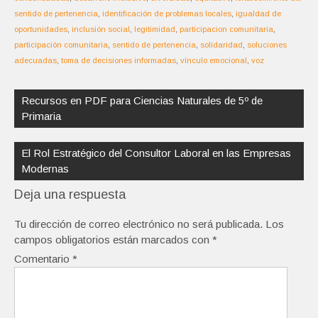
sentido de pertenencia
,
identificación de problemas locales
,
igualdad de
oportunidades
,
inclusión social
,
legitimidad
,
participacion comunitaria
,
participación comunitaria
,
sentido de pertenencia
,
solidaridad
,
soluciones
adecuadas
,
toma de decisiones informadas
,
vínculo emocional
,
voz
Navegación
de
Recursos en PDF para Ciencias Naturales de 5º de
entradas
Primaria
El Rol Estratégico del Consultor Laboral en las Empresas
Modernas
Deja una respuesta
Tu dirección de correo electrónico no será publicada.
Los
campos obligatorios están marcados con
*
Comentario
*