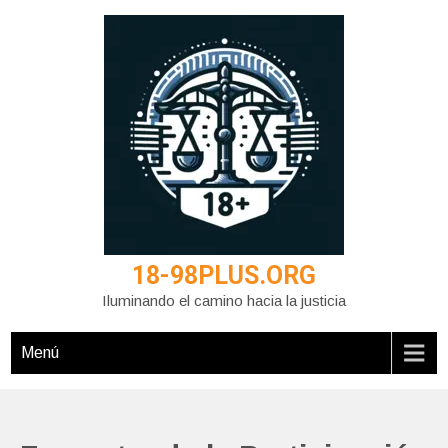
Saltar
al
contenido
18-98PLUS.ORG
Iluminando el camino hacia la justicia
Menú