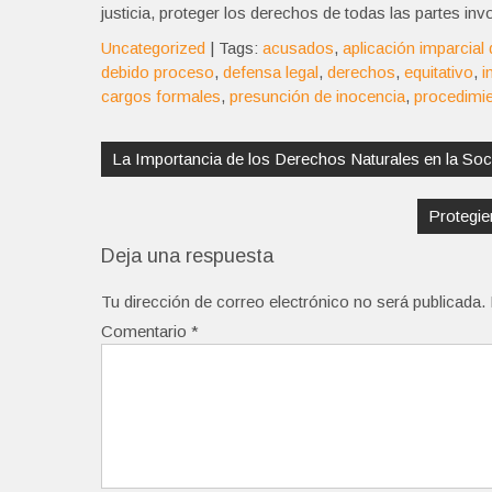
justicia, proteger los derechos de todas las partes in
Uncategorized
| Tags:
acusados
,
aplicación imparcial 
debido proceso
,
defensa legal
,
derechos
,
equitativo
,
i
cargos formales
,
presunción de inocencia
,
procedimi
Navegación
de
La Importancia de los Derechos Naturales en la Soc
entradas
Protegie
Deja una respuesta
Tu dirección de correo electrónico no será publicada.
Comentario
*