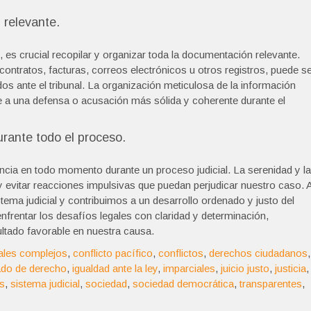
 relevante.
o, es crucial recopilar y organizar toda la documentación relevante.
tratos, facturas, correos electrónicos u otros registros, puede s
s ante el tribunal. La organización meticulosa de la información
uye a una defensa o acusación más sólida y coherente durante el
rante todo el proceso.
cia en todo momento durante un proceso judicial. La serenidad y la
evitar reacciones impulsivas que puedan perjudicar nuestro caso. A
ema judicial y contribuimos a un desarrollo ordenado y justo del
nfrentar los desafíos legales con claridad y determinación,
ltado favorable en nuestra causa.
ales complejos
,
conflicto pacífico
,
conflictos
,
derechos ciudadanos
,
ado de derecho
,
igualdad ante la ley
,
imparciales
,
juicio justo
,
justicia
,
es
,
sistema judicial
,
sociedad
,
sociedad democrática
,
transparentes
,