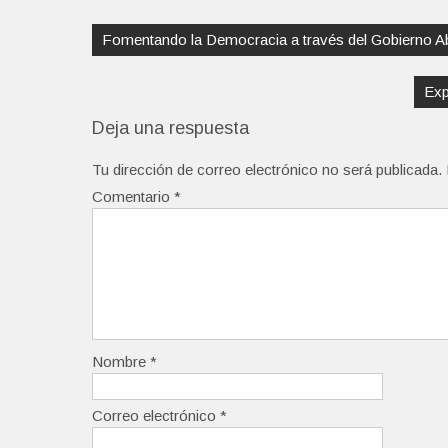
Navegación
de
Fomentando la Democracia a través del Gobierno Abi
entradas
Exp
Deja una respuesta
Tu dirección de correo electrónico no será publicada.
Comentario
*
Nombre
*
Correo electrónico
*