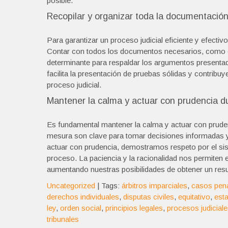
posible.
Recopilar y organizar toda la documentación
Para garantizar un proceso judicial eficiente y efectiv
Contar con todos los documentos necesarios, como con
determinante para respaldar los argumentos presentado
facilita la presentación de pruebas sólidas y contrib
proceso judicial.
Mantener la calma y actuar con prudencia du
Es fundamental mantener la calma y actuar con pruden
mesura son clave para tomar decisiones informadas y 
actuar con prudencia, demostramos respeto por el sist
proceso. La paciencia y la racionalidad nos permiten e
aumentando nuestras posibilidades de obtener un resu
Uncategorized
| Tags:
árbitros imparciales
,
casos pen
derechos individuales
,
disputas civiles
,
equitativo
,
est
ley
,
orden social
,
principios legales
,
procesos judicial
tribunales