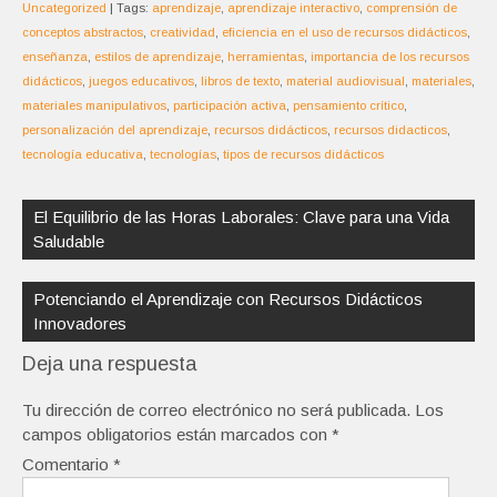
Uncategorized
| Tags:
aprendizaje
,
aprendizaje interactivo
,
comprensión de
conceptos abstractos
,
creatividad
,
eficiencia en el uso de recursos didácticos
,
enseñanza
,
estilos de aprendizaje
,
herramientas
,
importancia de los recursos
didácticos
,
juegos educativos
,
libros de texto
,
material audiovisual
,
materiales
,
materiales manipulativos
,
participación activa
,
pensamiento crítico
,
personalización del aprendizaje
,
recursos didácticos
,
recursos didacticos
,
tecnología educativa
,
tecnologías
,
tipos de recursos didácticos
Navegación
de
El Equilibrio de las Horas Laborales: Clave para una Vida
entradas
Saludable
Potenciando el Aprendizaje con Recursos Didácticos
Innovadores
Deja una respuesta
Tu dirección de correo electrónico no será publicada.
Los
campos obligatorios están marcados con
*
Comentario
*