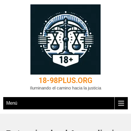
Saltar
al
contenido
18-98PLUS.ORG
Iluminando el camino hacia la justicia
Menú