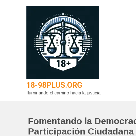
Saltar
al
contenido
18-98PLUS.ORG
Iluminando el camino hacia la justicia
Fomentando la Democrac
Participación Ciudadana