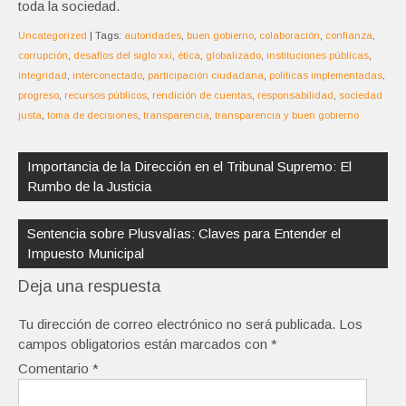
toda la sociedad.
Uncategorized
| Tags:
autoridades
,
buen gobierno
,
colaboración
,
confianza
,
corrupción
,
desafíos del siglo xxi
,
ética
,
globalizado
,
instituciones públicas
,
integridad
,
interconectado
,
participación ciudadana
,
políticas implementadas
,
progreso
,
recursos públicos
,
rendición de cuentas
,
responsabilidad
,
sociedad
justa
,
toma de decisiones
,
transparencia
,
transparencia y buen gobierno
Navegación
de
Importancia de la Dirección en el Tribunal Supremo: El
entradas
Rumbo de la Justicia
Sentencia sobre Plusvalías: Claves para Entender el
Impuesto Municipal
Deja una respuesta
Tu dirección de correo electrónico no será publicada.
Los
campos obligatorios están marcados con
*
Comentario
*