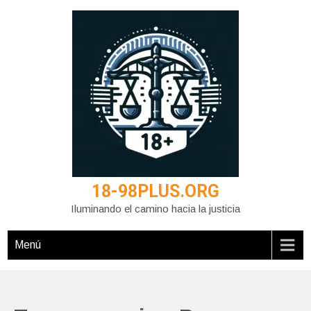
Saltar
al
contenido
18-98PLUS.ORG
Iluminando el camino hacia la justicia
Menú