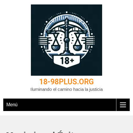
Saltar
al
contenido
18-98PLUS.ORG
Iluminando el camino hacia la justicia
Menú