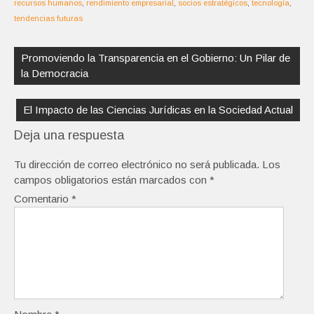
recursos humanos
,
rendimiento empresarial
,
socios estratégicos
,
tecnología
,
tendencias futuras
Navegación
de
Promoviendo la Transparencia en el Gobierno: Un Pilar de
entradas
la Democracia
El Impacto de las Ciencias Jurídicas en la Sociedad Actual
Deja una respuesta
Tu dirección de correo electrónico no será publicada.
Los
campos obligatorios están marcados con
*
Comentario
*