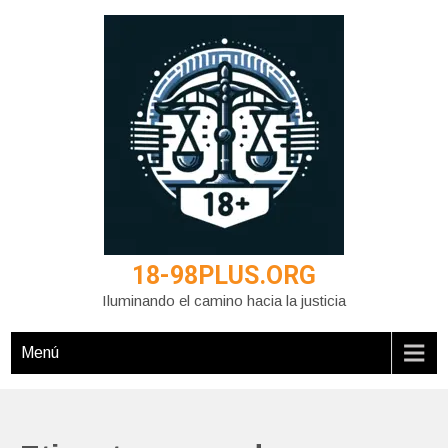
Saltar
al
contenido
18-98PLUS.ORG
Iluminando el camino hacia la justicia
Menú