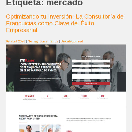
Etiqueta:
mercado
Optimizando tu Inversión: La Consultoría de
Franquicias como Clave del Éxito
Empresarial
09 abril 2026
|
No hay comentarios
|
Uncategorized