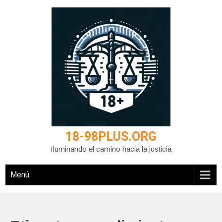
Saltar
al
contenido
18-98PLUS.ORG
Iluminando el camino hacia la justicia
Menú