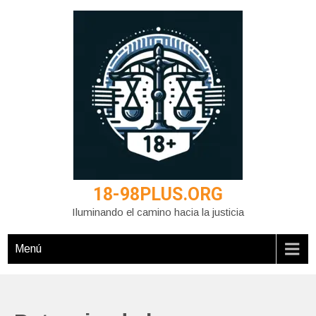
Saltar
al
contenido
18-98PLUS.ORG
Iluminando el camino hacia la justicia
Menú