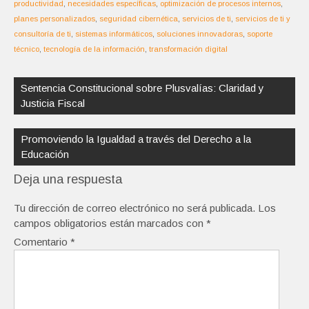
productividad
,
necesidades específicas
,
optimización de procesos internos
,
planes personalizados
,
seguridad cibernética
,
servicios de ti
,
servicios de ti y
consultoría de ti
,
sistemas informáticos
,
soluciones innovadoras
,
soporte
técnico
,
tecnología de la información
,
transformación digital
Navegación
de
Sentencia Constitucional sobre Plusvalías: Claridad y
entradas
Justicia Fiscal
Promoviendo la Igualdad a través del Derecho a la
Educación
Deja una respuesta
Tu dirección de correo electrónico no será publicada.
Los
campos obligatorios están marcados con
*
Comentario
*