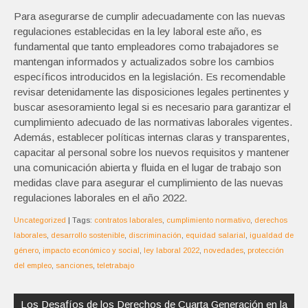
Para asegurarse de cumplir adecuadamente con las nuevas
regulaciones establecidas en la ley laboral este año, es
fundamental que tanto empleadores como trabajadores se
mantengan informados y actualizados sobre los cambios
específicos introducidos en la legislación. Es recomendable
revisar detenidamente las disposiciones legales pertinentes y
buscar asesoramiento legal si es necesario para garantizar el
cumplimiento adecuado de las normativas laborales vigentes.
Además, establecer políticas internas claras y transparentes,
capacitar al personal sobre los nuevos requisitos y mantener
una comunicación abierta y fluida en el lugar de trabajo son
medidas clave para asegurar el cumplimiento de las nuevas
regulaciones laborales en el año 2022.
Uncategorized
| Tags:
contratos laborales
,
cumplimiento normativo
,
derechos
laborales
,
desarrollo sostenible
,
discriminación
,
equidad salarial
,
igualdad de
género
,
impacto económico y social
,
ley laboral 2022
,
novedades
,
protección
del empleo
,
sanciones
,
teletrabajo
Navegación
de
Los Desafíos de los Derechos de Cuarta Generación en la