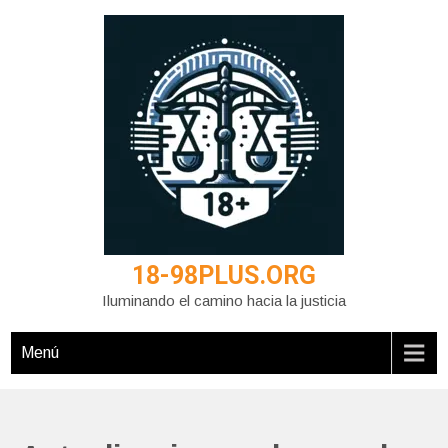
Saltar
al
contenido
18-98PLUS.ORG
Iluminando el camino hacia la justicia
Menú