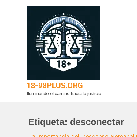
Saltar
al
contenido
18-98PLUS.ORG
Iluminando el camino hacia la justicia
Etiqueta:
desconectar
La Importancia del Descanso Semanal p