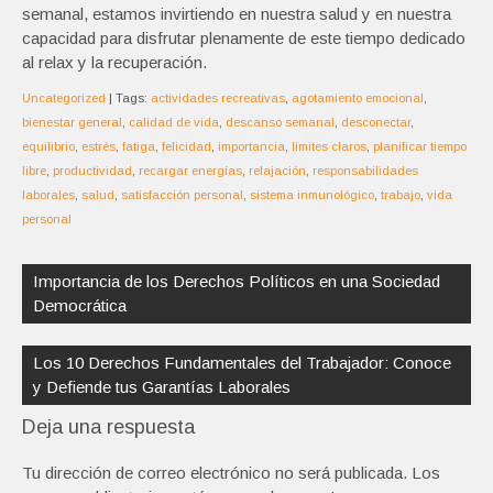
semanal, estamos invirtiendo en nuestra salud y en nuestra
capacidad para disfrutar plenamente de este tiempo dedicado
al relax y la recuperación.
Uncategorized
| Tags:
actividades recreativas
,
agotamiento emocional
,
bienestar general
,
calidad de vida
,
descanso semanal
,
desconectar
,
equilibrio
,
estrés
,
fatiga
,
felicidad
,
importancia
,
límites claros
,
planificar tiempo
libre
,
productividad
,
recargar energías
,
relajación
,
responsabilidades
laborales
,
salud
,
satisfacción personal
,
sistema inmunológico
,
trabajo
,
vida
personal
Navegación
de
Importancia de los Derechos Políticos en una Sociedad
entradas
Democrática
Los 10 Derechos Fundamentales del Trabajador: Conoce
y Defiende tus Garantías Laborales
Deja una respuesta
Tu dirección de correo electrónico no será publicada.
Los