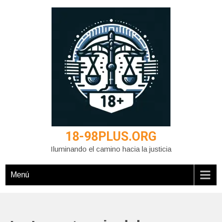
Saltar
al
contenido
18-98PLUS.ORG
Iluminando el camino hacia la justicia
Menú