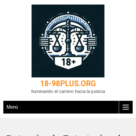
Saltar
al
contenido
18-98PLUS.ORG
Iluminando el camino hacia la justicia
Menú