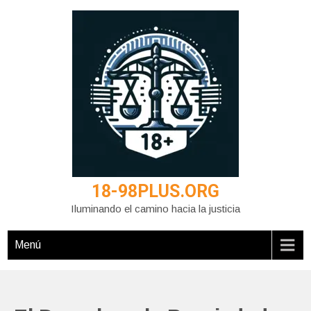
Saltar
al
contenido
18-98PLUS.ORG
Iluminando el camino hacia la justicia
Menú