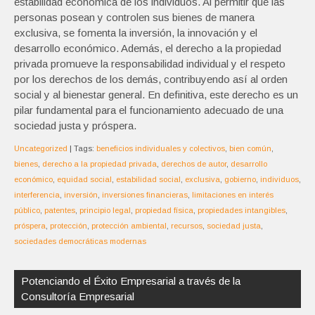
estabilidad económica de los individuos. Al permitir que las
personas posean y controlen sus bienes de manera
exclusiva, se fomenta la inversión, la innovación y el
desarrollo económico. Además, el derecho a la propiedad
privada promueve la responsabilidad individual y el respeto
por los derechos de los demás, contribuyendo así al orden
social y al bienestar general. En definitiva, este derecho es un
pilar fundamental para el funcionamiento adecuado de una
sociedad justa y próspera.
Uncategorized
| Tags:
beneficios individuales y colectivos
,
bien común
,
bienes
,
derecho a la propiedad privada
,
derechos de autor
,
desarrollo
económico
,
equidad social
,
estabilidad social
,
exclusiva
,
gobierno
,
individuos
,
interferencia
,
inversión
,
inversiones financieras
,
limitaciones en interés
público
,
patentes
,
principio legal
,
propiedad física
,
propiedades intangibles
,
próspera
,
protección
,
protección ambiental
,
recursos
,
sociedad justa
,
sociedades democráticas modernas
Navegación
de
Potenciando el Éxito Empresarial a través de la
entradas
Consultoría Empresarial