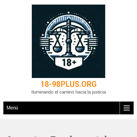
Saltar
al
contenido
18-98PLUS.ORG
Iluminando el camino hacia la justicia
Menú