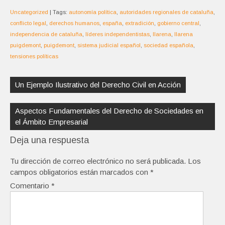
Uncategorized
| Tags:
autonomía política
,
autoridades regionales de cataluña
,
conflicto legal
,
derechos humanos
,
españa
,
extradición
,
gobierno central
,
independencia de cataluña
,
líderes independentistas
,
llarena
,
llarena
puigdemont
,
puigdemont
,
sistema judicial español
,
sociedad española
,
tensiones políticas
Navegación
de
Un Ejemplo Ilustrativo del Derecho Civil en Acción
entradas
Aspectos Fundamentales del Derecho de Sociedades en
el Ámbito Empresarial
Deja una respuesta
Tu dirección de correo electrónico no será publicada.
Los
campos obligatorios están marcados con
*
Comentario
*