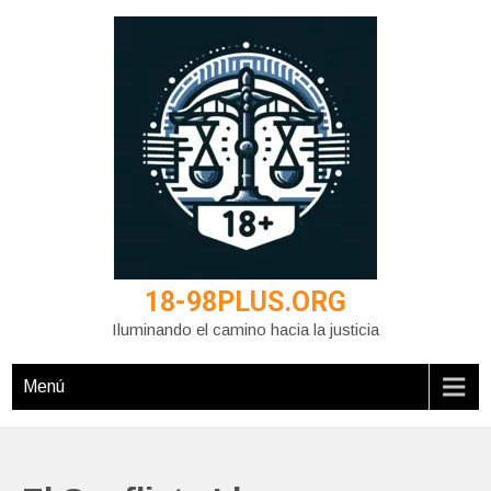
Saltar
al
contenido
18-98PLUS.ORG
Iluminando el camino hacia la justicia
Menú