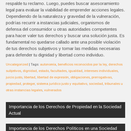
respalde tu reclamo. Luego, puedes buscar asesoramiento
legal para evaluar la viabilidad de emprender acciones legales.
Dependiendo de la naturaleza y gravedad de la vulneración,
podrías recurrir a instancias judiciales, organismos de
defensa del consumidor u otras autoridades competentes
para hacer valer tus derechos y buscar una solución justa. Es
fundamental no quedarse callado ante una posible violación
de tus derechos subjetivos y tomar las medidas necesarias
para defender tu dignidad y libertad como individuo.
Uncategorized
| Tags:
autonomía
,
beneficios reconocidos por la ley
,
derechos
subjetivos
,
dignidad
,
estado
,
facultades
,
igualdad
,
intereses individuales
,
juicio justo
,
libertad
,
libertad de expresión
,
obligaciones
,
prerrogativas
,
propiedad
,
proteger
,
sistema jurídico justo y equitativo
,
sociedad
,
tribunales u
otras instancias legales
,
vulnerados
Navegación
de
Importancia de los Derechos de Propiedad en la Sociedad
entradas
Actual
Importancia de los Derechos Políticos en una Sociedad