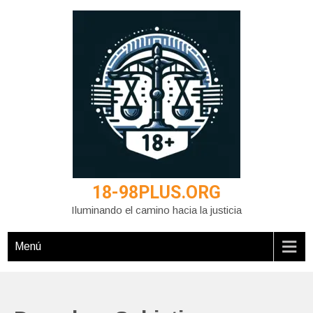
Saltar
al
contenido
18-98PLUS.ORG
Iluminando el camino hacia la justicia
Menú