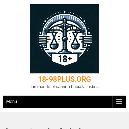
Saltar
al
contenido
18-98PLUS.ORG
Iluminando el camino hacia la justicia
Menú