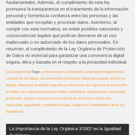
fundamentales. Además, el cumplimiento de esta ley
promueve la transparencia en el tratamiento de la información
personal y fomenta la confianza entre las personas y las
entidades que recopilan y procesan datos. Asimismo, al
cumplir con esta normativa, se evitan posibles sanciones y
consecuencias legales que podrían derivarse de un uso
inadecuado o no autorizado de los datos personales. En
resumen, el cumplimiento de la Ley Orgánica de Protección
de Datos es esencial para garantizar una convivencia digital
segura, ética y basada en el respeto a la privacidad individual.
Uncategorized
| Tags:
activo valioso y vulnerable
,
autoridad independiente
,
calidad de los datos
,
consentimiento informado
,
datos personales
,
derechos
,
digital
,
empresas
,
finalidad específica
,
individuos
,
ley orgánica de protección
de datos
,
ley organica proteccion datos
,
normativa
,
obligaciones
,
privacidad
,
protección
,
respeto a la privacidad individual
,
sancionar infracción
,
seguridad
,
seguridad y confidencialidad
,
supervisar cumplimiento de la ley
,
tratamiento
Navegación
de
La Importancia de la Ley Orgánica 3/2007 en la Igualdad
entradas