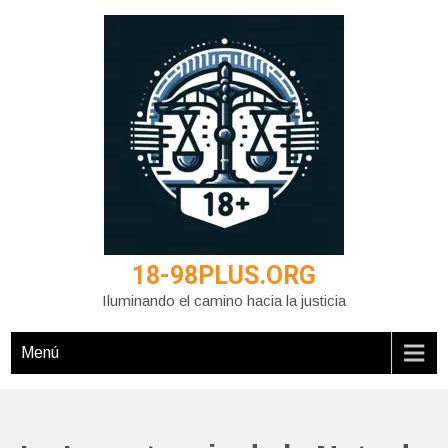
Saltar
al
contenido
18-98PLUS.ORG
Iluminando el camino hacia la justicia
Menú