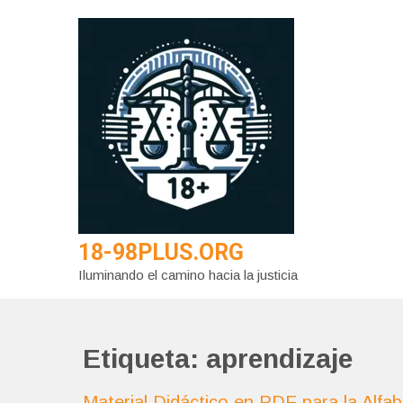
Saltar
al
contenido
18-98PLUS.ORG
Iluminando el camino hacia la justicia
Etiqueta:
aprendizaje
Material Didáctico en PDF para la Alfab