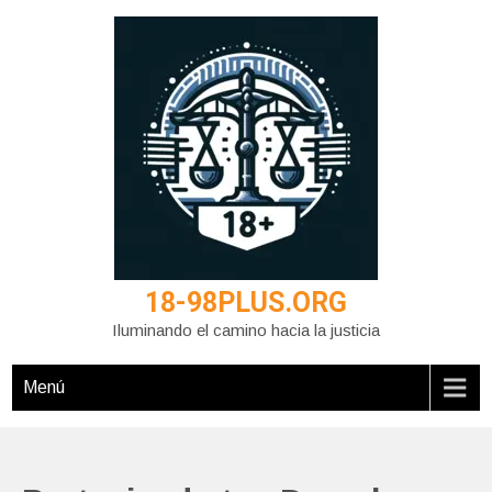
Saltar
al
contenido
18-98PLUS.ORG
Iluminando el camino hacia la justicia
Menú