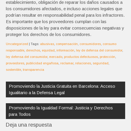
establecimiento, obligación de reparar los daños causados a
los consumidores afectados, e incluso acciones legales que
podrían resultar en responsabilidad penal para los infractores.
Es importante que los proveedores cumplan con las
disposiciones de la ley para evitar consecuencias negativas y
proteger los derechos de los consumidores.
Uncategorized
| Tags:
abusivas
,
compensación
,
consumidores
,
consumo
responsable
,
derechos
,
equidad
,
información
,
ley de defensa del consumidor
,
ley defensa del consumidor
,
mercado
,
productos defectuosos
,
protección
,
proveedores
,
publicidad engañosa
,
reclamar
,
relaciones
,
seguridad
,
sostenible
,
transparencia
Navegación
de
Promoviendo la Justicia Gratuita en Barcelona: Acceso
entradas
Igualitario a la Defensa Legal
Promoviendo la Igualdad Formal: Justicia y Derechos
para Todos
Deja una respuesta